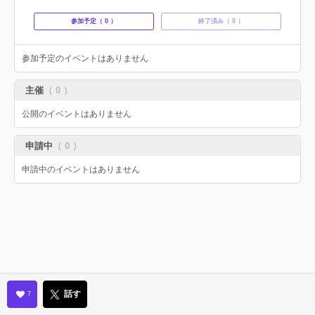
参加予定（ 0 ）
終了済み（ 0 ）
参加予定のイベントはありません
主催
（ 0 ）
公開のイベントはありません
申請中
（ 0 ）
申請中のイベントはありません
話す
7