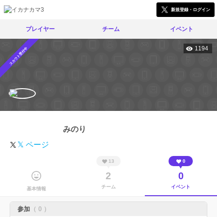
新規登録・ログイン
プレイヤー
チーム
イベント
1194
スカウト受付中
みのり
𝕏 ページ
13
0
2
0
チーム
イベント
基本情報
参加
（ 0 ）