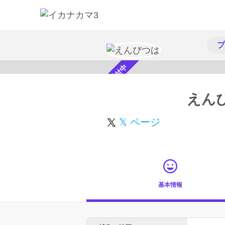
プ
スカウト受付中
えん
𝕏 ページ
基本情報