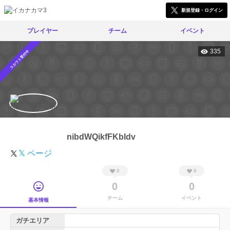
新規登録・ログイン
プレイヤー
チーム
イベント
335
スカウト受付中
nibdWQikfFKbIdv
𝕏 ページ
0
0
0
0
チーム
イベント
基本情報
ガチエリア