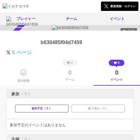
新規登録・ログイン
プレイヤー
チーム
イベント
543
スカウト受付中
b630485f04d7459
𝕏 ページ
0
0
0
0
チーム
イベント
基本情報
参加
（ 0 ）
参加予定（ 0 ）
終了済み（ 0 ）
参加予定のイベントはありません
主催
（ 0 ）