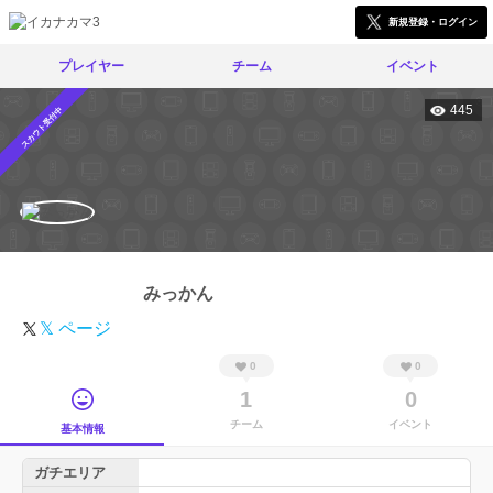
新規登録・ログイン
プレイヤー
チーム
イベント
445
スカウト受付中
みっかん
𝕏 ページ
0
0
1
0
チーム
イベント
基本情報
ガチエリア