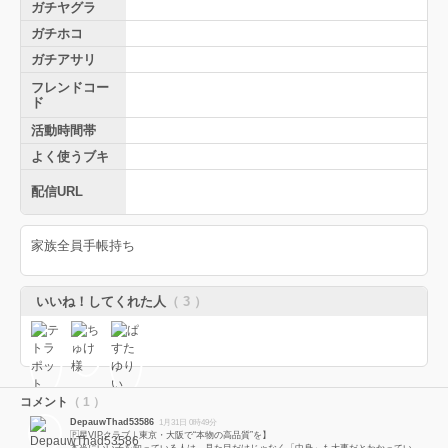
ガチヤグラ
ガチホコ
ガチアサリ
フレンドコー
ド
活動時間帯
よく使うブキ
配信URL
家族全員手帳持ち
いいね！してくれた人
（ 3 ）
コメント
（ 1 ）
DepauwThad53586
1月31日 0時49分
🇵星VIPクラブ｜東京・大阪で“本物の高品質”を】