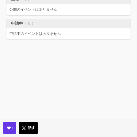
公開のイベントはありません
申請中
（ 0 ）
申請中のイベントはありません
話す
4