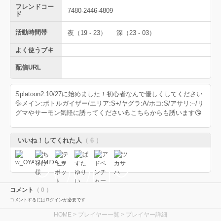
フレンドコー
7480-2446-4809
ド
活動時間帯
夜（19 - 23）
深（23 - 03）
よく使うブキ
配信URL
Splatoon2.10/27に始めました！初心者なんで優しくしてください
💦メイン:ボトルガイザー/エリア:S+/ヤグラ:A/ホコ:S/アサリ:--/リ
グマやサーモン気軽に誘ってください💪こちらからも誘います😘
いいね！してくれた人
（ 6 ）
コメント
（ 0 ）
コメントするにはログインが必要です
HOME
>
プレイヤー一覧
> プレイヤー詳細