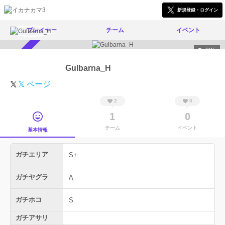
新規登録・ログイン
プレイヤー
チーム
イベント
605
スカウト受付中
Gulbarna_H
𝕏 ページ
2
0
1
0
チーム
イベント
基本情報
ガチエリア
S+
ガチヤグラ
A
ガチホコ
S
ガチアサリ