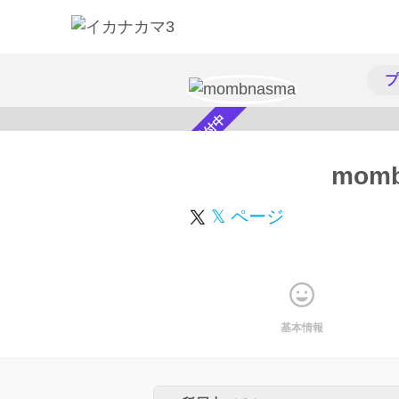
プ
スカウト受付中
mom
𝕏 ページ
基本情報