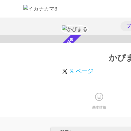
プ
スカウト受付中
かぴ
𝕏 ページ
基本情報