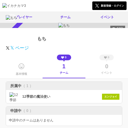
新規登録・ログイン
プレイヤー
チーム
イベント
582
スカウト受付中
もち
𝕏 ページ
0
0
1
0
チーム
イベント
基本情報
所属中
（ 1 ）
12季節の魔法使い
エンジョイ
申請中
（ 0 ）
申請中のチームはありません