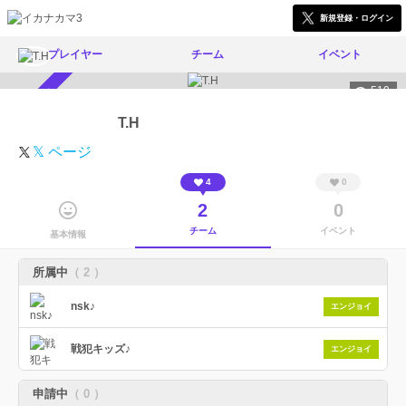
新規登録・ログイン
プレイヤー
チーム
イベント
519
スカウト受付中
T.H
𝕏 ページ
4
0
2
0
チーム
イベント
基本情報
所属中
（ 2 ）
nsk♪
エンジョイ
戦犯キッズ♪
エンジョイ
申請中
（ 0 ）