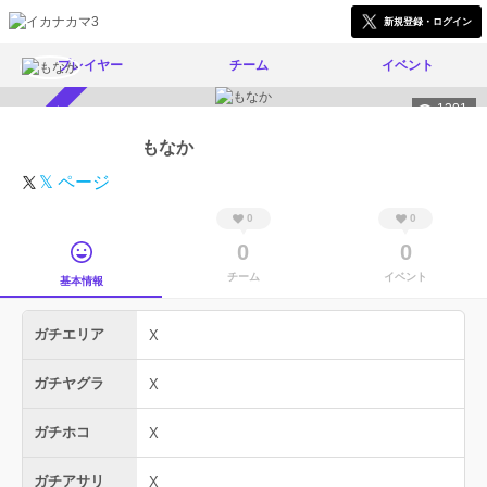
新規登録・ログイン
プレイヤー
チーム
イベント
1301
スカウト受付中
もなか
𝕏 ページ
0
0
0
0
チーム
イベント
基本情報
ガチエリア
X
ガチヤグラ
X
ガチホコ
X
ガチアサリ
X