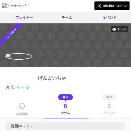
新規登録・ログイン
プレイヤー
チーム
イベント
1079
スカウト受付中
げんまいちゃ
𝕏 ページ
0
0
0
0
チーム
イベント
基本情報
所属中
（ 0 ）