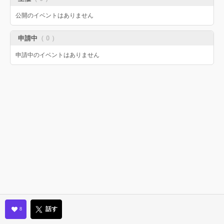
公開のイベントはありません
申請中
（ 0 ）
申請中のイベントはありません
話す
8