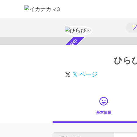
プ
スカウト受付中
ひら
𝕏 ページ
基本情報