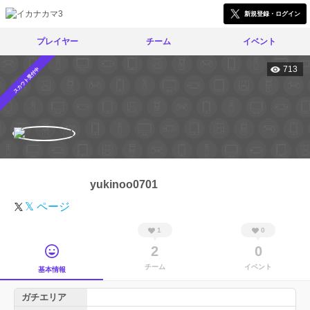
新規登録・ログイン
プレイヤー
チーム
イベント
713
スカウト受付中
yukinoo0701
𝕏 ページ
1
0
2
0
チーム
イベント
基本情報
ガチエリア