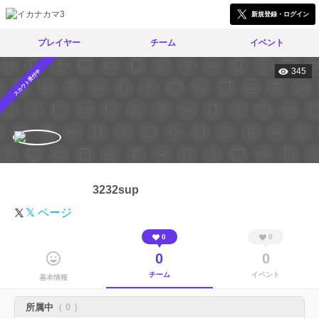
新規登録・ログイン
プレイヤー
チーム
イベント
345
スカウト受付中
3232sup
𝕏 ページ
0
0
0
0
チーム
イベント
基本情報
所属中
（ 0 ）