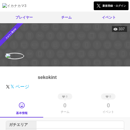
新規登録・ログイン
プレイヤー
チーム
イベント
337
スカウト受付中
sekokint
𝕏 ページ
0
0
0
0
チーム
イベント
基本情報
ガチエリア