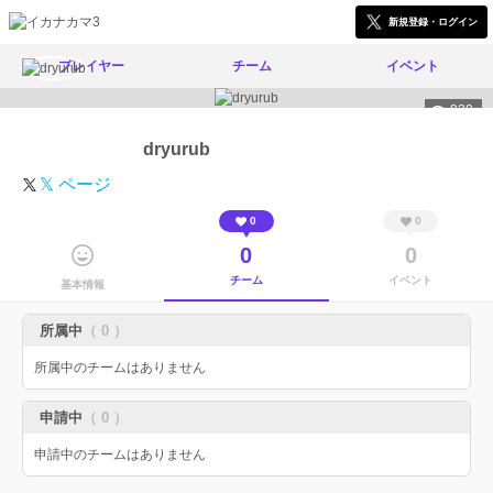
新規登録・ログイン
プレイヤー
チーム
イベント
920
dryurub
𝕏 ページ
0
0
0
0
チーム
イベント
基本情報
所属中
（ 0 ）
所属中のチームはありません
申請中
（ 0 ）
申請中のチームはありません