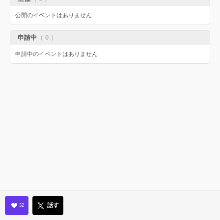
公開のイベントはありません
申請中
（ 0 ）
申請中のイベントはありません
話す
32