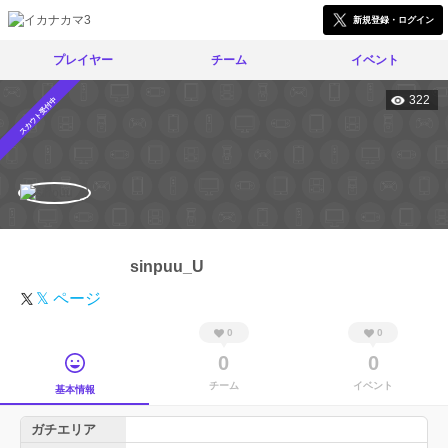
新規登録・ログイン
プレイヤー
チーム
イベント
322
スカウト受付中
sinpuu_U
𝕏 ページ
0
0
0
0
チーム
イベント
基本情報
ガチエリア