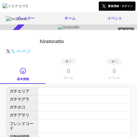
新規登録・ログイン
プレイヤー
チーム
イベント
345
スカウト受付中
hiratoratto
𝕏 ページ
0
0
0
0
チーム
イベント
基本情報
ガチエリア
ガチヤグラ
ガチホコ
ガチアサリ
フレンドコー
ド
活動時間帯