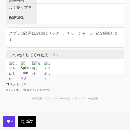
よく使うブキ
配信URL
スプラ自己満日記(主にリッター、チャージャー)と 変な絵載せま
す
いいね！してくれた人
（ 4 ）
コメント
（ 0 ）
コメントするにはログインが必要です
HOME
>
プレイヤー一覧
> プレイヤー詳細
話す
4