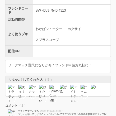
フレンドコー
SW-4389-7540-4313
ド
活動時間帯
わかばシューター
ホクサイ
よく使うブキ
スプラスコープ
配信URL
リーグマッチ難民になりがち / フレンド申請お気軽に！
いいね！してくれた人
（ 9 ）
コメント
（ 1 ）
デイトナチャンネル
2018年3月25日 14時24分
宜しくお願い致します(*☻-☻*)YouTubeでスプラやマリカの視聴者参加型のライブ配