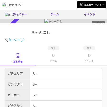
新規登録・ログイン
プレイヤー
チーム
イベント
509
スカウト受付中
ちゃんにし
𝕏 ページ
0
0
0
0
チーム
イベント
基本情報
ガチエリア
S+
ガチヤグラ
S+
ガチホコ
S+
ガチアサリ
A+