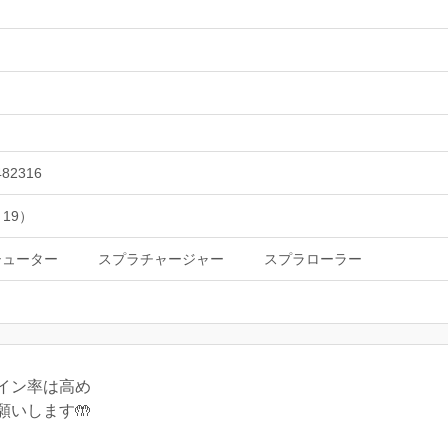
482316
 19）
シューター
スプラチャージャー
スプラローラー
イン率は高め
いします🤲