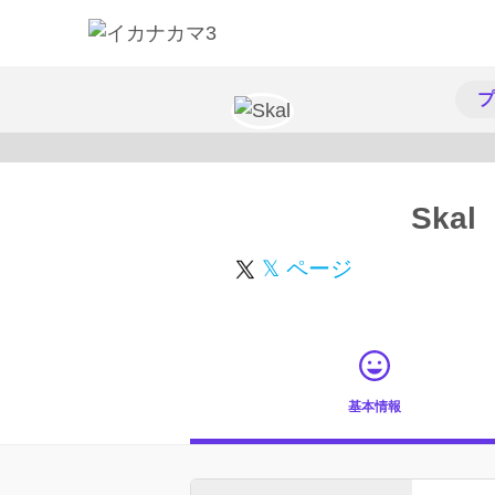
プ
Skal
𝕏 ページ
基本情報