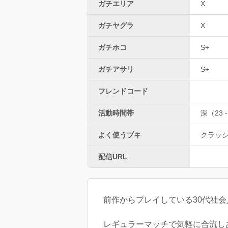
ガチエリア
X
ガチヤグラ
X
ガチホコ
S+
ガチアサリ
S+
フレンドコード
活動時間帯
深（23 -
よく使うブキ
クラッ
配信URL
前作からプレイしている30代社
レギュラーマッチで気軽に合流し