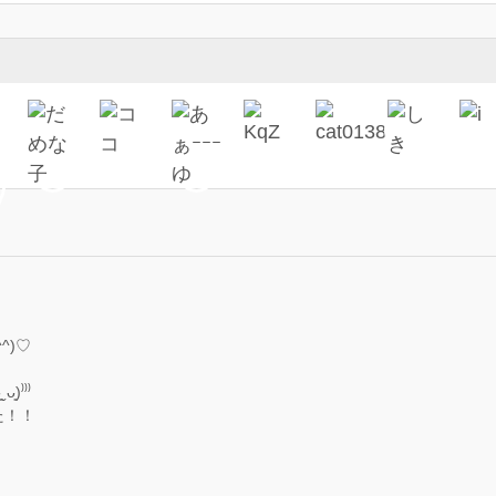
^)♡
⁾⁾⁾
た！！