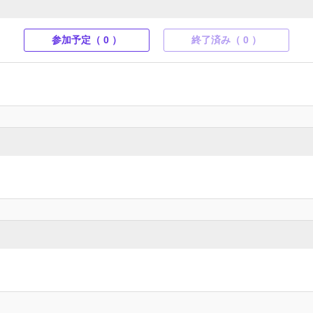
参加予定（ 0 ）
終了済み（ 0 ）