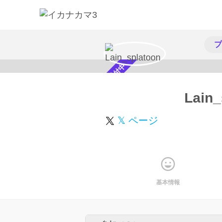
プ
スカウト受付中
Lain_
𝕏 ページ
基本情報