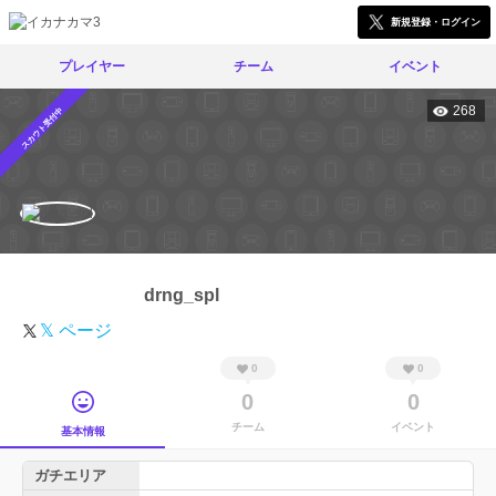
新規登録・ログイン
プレイヤー
チーム
イベント
268
スカウト受付中
drng_spl
𝕏 ページ
0
0
0
0
チーム
イベント
基本情報
ガチエリア