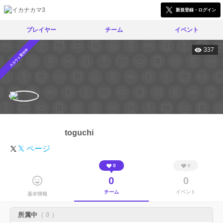
新規登録・ログイン
プレイヤー
チーム
イベント
337
スカウト受付中
toguchi
𝕏 ページ
0
0
0
0
チーム
イベント
基本情報
所属中
（ 0 ）