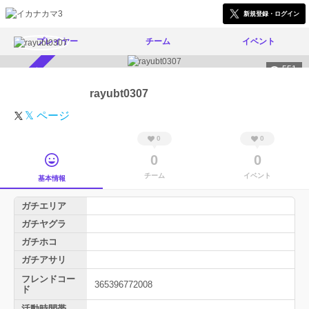
新規登録・ログイン
プレイヤー
チーム
イベント
551
スカウト受付中
rayubt0307
𝕏 ページ
0
0
0
0
チーム
イベント
基本情報
ガチエリア
ガチヤグラ
ガチホコ
ガチアサリ
フレンドコー
365396772008
ド
活動時間帯