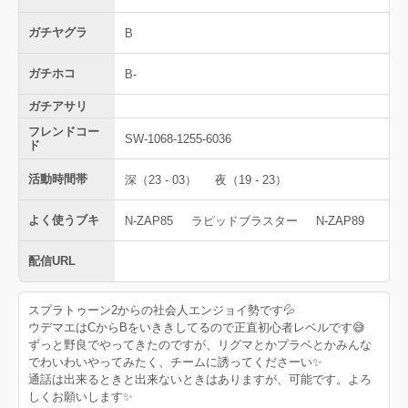
ガチヤグラ
B
ガチホコ
B-
ガチアサリ
フレンドコー
SW-1068-1255-6036
ド
活動時間帯
深（23 - 03）
夜（19 - 23）
よく使うブキ
N-ZAP85
ラピッドブラスター
N-ZAP89
配信URL
スプラトゥーン2からの社会人エンジョイ勢です💦
ウデマエはCからBをいききしてるので正直初心者レベルです😅
ずっと野良でやってきたのですが、リグマとかプラベとかみんな
でわいわいやってみたく、チームに誘ってくださーい✨
通話は出来るときと出来ないときはありますが、可能です。よろ
しくお願いします✨