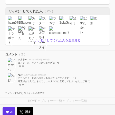
いいね！してくれた人
（ 25 ）
いいね！してくれた人を全員見る
コメント
（ 2 ）
ツカサハ
2017年12月5日 20時4分
コメントありがとうございます(*´ω｀*)
0
なお
2018年2月23日 16時38分
こちらこそ、わざわざコメありがとうございます(´ー｀)
電王好きで見てたものでリュウタロスに反応してしまいました( ´艸｀)
0
コメントするにはログインが必要です
HOME
>
プレイヤー一覧
> プレイヤー詳細
話す
25