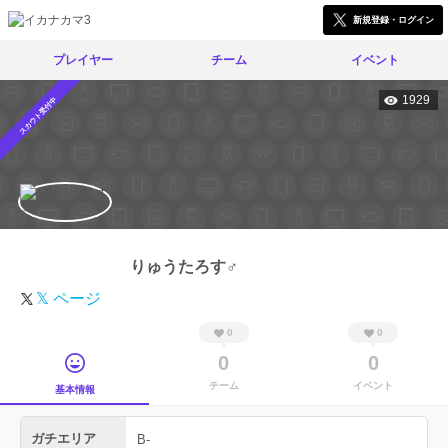
新規登録・ログイン
プレイヤー
チーム
イベント
1929
スカウト受付中
りゅうたろす♂
𝕏 ページ
0
0
0
0
チーム
イベント
基本情報
ガチエリア
B-