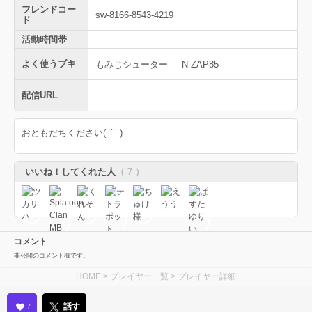
フレンドコー
sw-8166-8543-4219
ド
活動時間帯
よく使うブキ
もみじシューター
N-ZAP85
配信URL
おともだちください( ˙˘˙ )
いいね！してくれた人
（ 7 ）
コメント
非公開のコメント欄です。
HOME
>
プレイヤー一覧
> プレイヤー詳細
話す
7