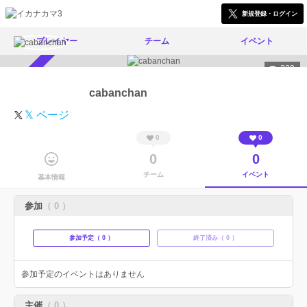
新規登録・ログイン
プレイヤー
チーム
イベント
320
スカウト受付中
cabanchan
𝕏 ページ
0
0
0
0
チーム
イベント
基本情報
参加
（ 0 ）
参加予定（ 0 ）
終了済み（ 0 ）
参加予定のイベントはありません
主催
（ 0 ）