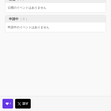
公開のイベントはありません
申請中
（ 0 ）
申請中のイベントはありません
話す
6