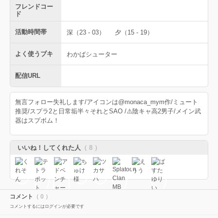
フレンドコー
ド
活動時間帯
深（23 - 03）
夕（15 - 19）
よく使うブキ
わかばシューター
配信URL
無言フォロー失礼します/アイコンは@monaca_mym作/ミュート
推奨/スプラ2と日常垢半々それとSAO /⚠️陰キャ高2男子/メイン武
器はスプボム！
いいね！してくれた人
（ 8 ）
コメント
（ 0 ）
コメントするにはログインが必要です