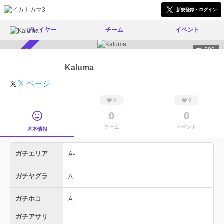
新規登録・ログイン
プレイヤー
チーム
イベント
399
スカウト受付中
Kaluma
𝕏 ページ
0
0
0
0
チーム
イベント
基本情報
ガチエリア
A-
ガチヤグラ
A-
ガチホコ
A
ガチアサリ