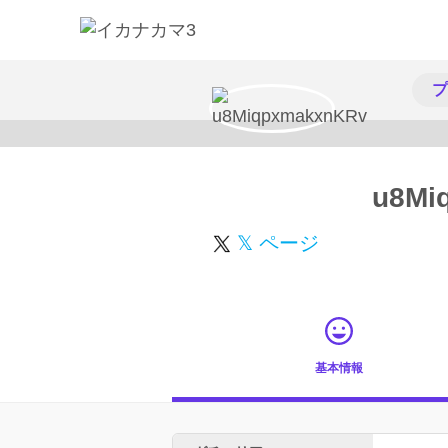
プ
u8Mi
𝕏 ページ
基本情報