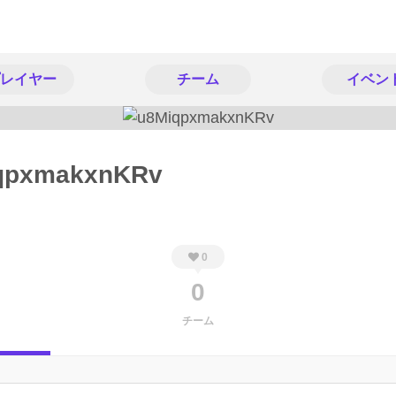
レイヤー
チーム
イベン
qpxmakxnKRv
0
0
チーム