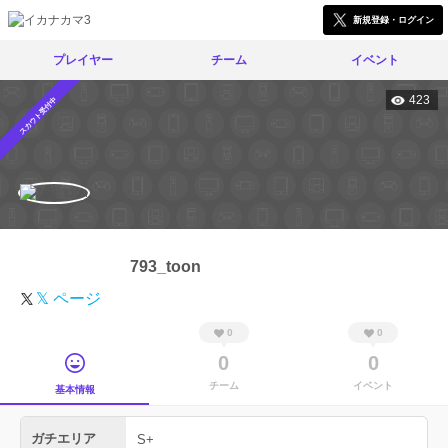
新規登録・ログイン
プレイヤー
チーム
イベント
423
スカウト受付中
793_toon
𝕏 ページ
0
0
0
0
チーム
イベント
基本情報
ガチエリア
S+