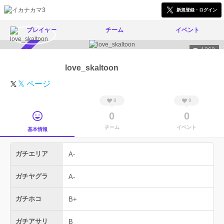
新規登録・ログイン
プレイヤー
チーム
イベント
1363
スカウト受付中
love_skaltoon
𝕏 ページ
0
0
0
0
チーム
イベント
基本情報
ガチエリア
A-
ガチヤグラ
A-
ガチホコ
B+
ガチアサリ
B