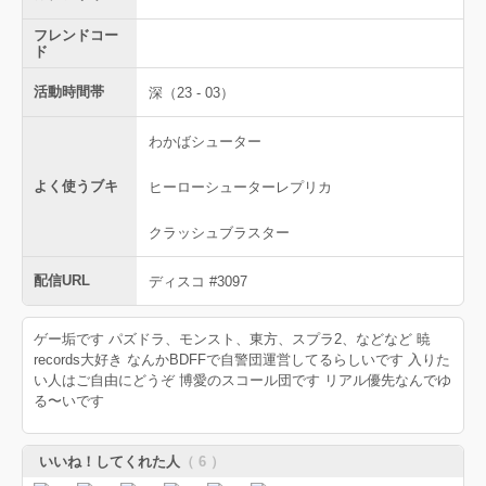
フレンドコー
ド
活動時間帯
深（23 - 03）
わかばシューター
よく使うブキ
ヒーローシューターレプリカ
クラッシュブラスター
配信URL
ディスコ #3097
ゲー垢です パズドラ、モンスト、東方、スプラ2、などなど 暁
records大好き なんかBDFFで自警団運営してるらしいです 入りた
い人はご自由にどうぞ 博愛のスコール団です リアル優先なんでゆ
る〜いです
いいね！してくれた人
（ 6 ）