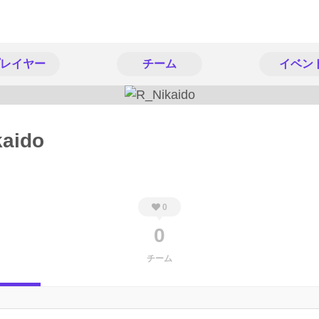
レイヤー
チーム
イベン
kaido
0
0
チーム