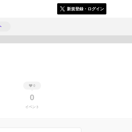
新規登録・ログイン
ト
391
0
0
イベント