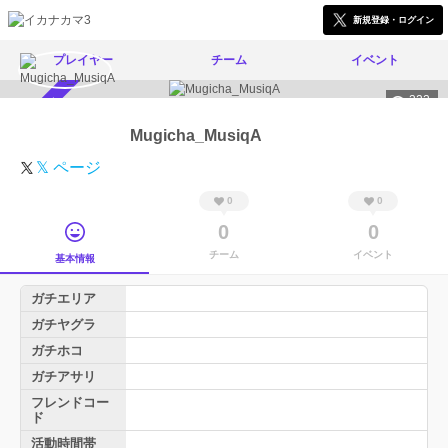
新規登録・ログイン
プレイヤー
チーム
イベント
322
スカウト受付中
Mugicha_MusiqA
𝕏 ページ
0
0
0
0
チーム
イベント
基本情報
ガチエリア
ガチヤグラ
ガチホコ
ガチアサリ
フレンドコー
ド
活動時間帯