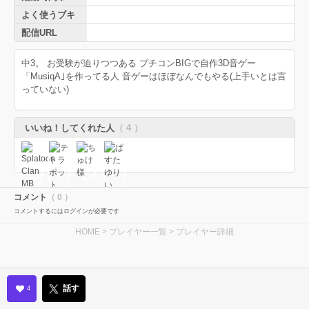
よく使うブキ
配信URL
中3。 お受験が迫りつつある プチコンBIGで自作3D音ゲー
「MusiqA｣を作ってる人 音ゲーはほぼなんでもやる(上手いとは言
っていない)
いいね！してくれた人
（ 4 ）
コメント
（ 0 ）
コメントするにはログインが必要です
HOME
>
プレイヤー一覧
> プレイヤー詳細
話す
4