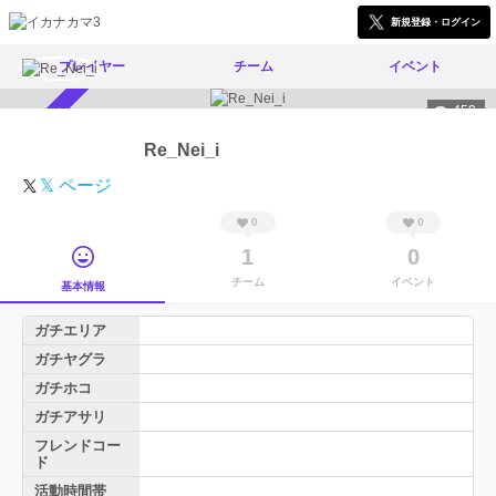
新規登録・ログイン
プレイヤー
チーム
イベント
459
スカウト受付中
Re_Nei_i
𝕏 ページ
0
0
1
0
チーム
イベント
基本情報
ガチエリア
ガチヤグラ
ガチホコ
ガチアサリ
フレンドコー
ド
活動時間帯