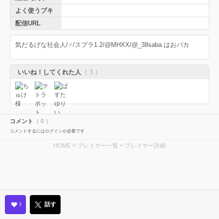
よく使うブキ
配信URL
気だるげな社会人/♂/スプラ1.2/@MHXX/@_38saba はおバカ
いいね！してくれた人
（ 3 ）
コメント
（ 0 ）
コメントするにはログインが必要です
HOME
>
プレイヤー一覧
> プレイヤー詳細
話す
3