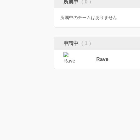
所属中
（ 0 ）
所属中のチームはありません
申請中
（ 1 ）
Rave