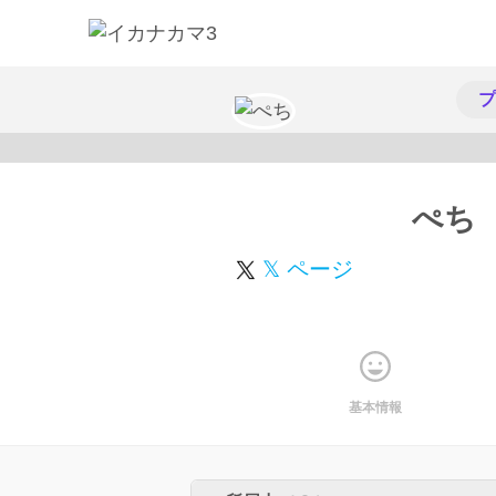
プ
ぺち
𝕏 ページ
基本情報