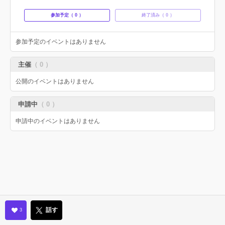
参加予定（ 0 ）
終了済み（ 0 ）
参加予定のイベントはありません
主催
（ 0 ）
公開のイベントはありません
申請中
（ 0 ）
申請中のイベントはありません
話す
3