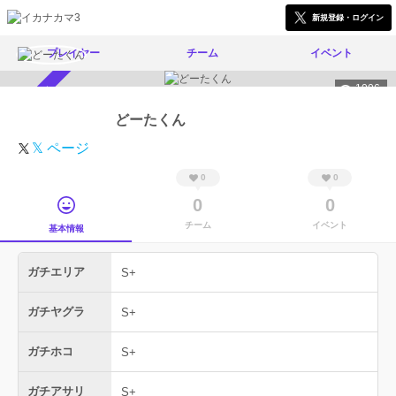
新規登録・ログイン
プレイヤー
チーム
イベント
1006
スカウト受付中
どーたくん
𝕏 ページ
0
0
0
0
チーム
イベント
基本情報
ガチエリア
S+
ガチヤグラ
S+
ガチホコ
S+
ガチアサリ
S+