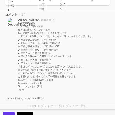
コメント
（ 1 ）
DepauwThad53586
1月11日 23時7分
私信方式的茶文
こんにちは、玲奈です🌸
突然のご連絡、失礼いたします。
私は都内で紹介制の出張サービスをしています。
一度だけでも体験していただけたら、その「違い」が伝わると思います。
✔️ 写真で選んで納得してから予約OK
✔️ 初回はホテル、2回目以降はご自宅OK
✔️ 面倒な事前決済なし、当日現金でOK
✔️ 指名料・交通費なし／完全明朗会計
✔️ 東京大阪＋近郊まで即日対応
✔️ 日本人女性のみ／雰囲気・タイプ自由に選べます
✔️ 癒し系・恋人感・密着感重視
✔️ プライバシー厳守＆柔軟対応
「本当にプロってこういうことか」と言っていただけるように、
最初から最後まで丁寧にご案内させていただきます
もし気になることがあれば、何でも聞いてくださいね。
ご希望があれば、今すぐ女の子の写真もお見せできます
公式サイト： tokyo3399【.】com
Telegram： j p k a i【7】
G l e e z y： j p 【88】
0
コメントするにはログインが必要です
HOME
>
プレイヤー一覧
> プレイヤー詳細