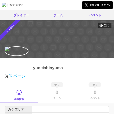
新規登録・ログイン
プレイヤー
チーム
イベント
275
スカウト受付中
yuneishinyuma
𝕏 ページ
0
0
0
0
チーム
イベント
基本情報
ガチエリア