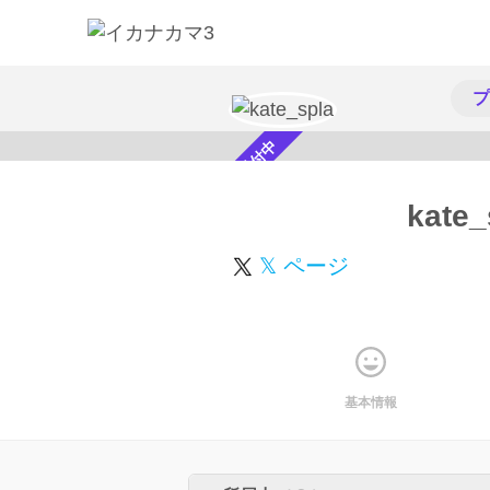
プ
スカウト受付中
kate_
𝕏 ページ
基本情報