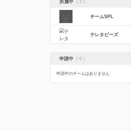
所属中
（ 2 ）
チームSPL
テレタビーズ
申請中
（ 0 ）
申請中のチームはありません