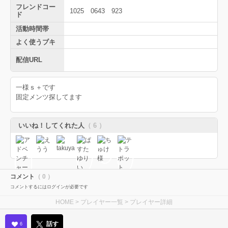
フレンドコー
1025 0643 923
ド
活動時間帯
よく使うブキ
配信URL
一様ｓ＋です
固定メンツ探してます
いいね！してくれた人
（ 6 ）
コメント
（ 0 ）
コメントするにはログインが必要です
HOME
>
プレイヤー一覧
> プレイヤー詳細
話す
6