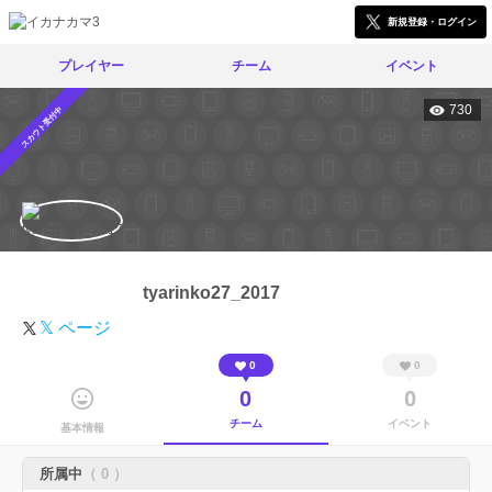
新規登録・ログイン
プレイヤー
チーム
イベント
730
スカウト受付中
tyarinko27_2017
𝕏 ページ
0
0
0
0
チーム
イベント
基本情報
所属中
（ 0 ）