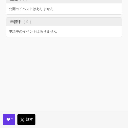
公開のイベントはありません
申請中
（ 0 ）
申請中のイベントはありません
話す
7