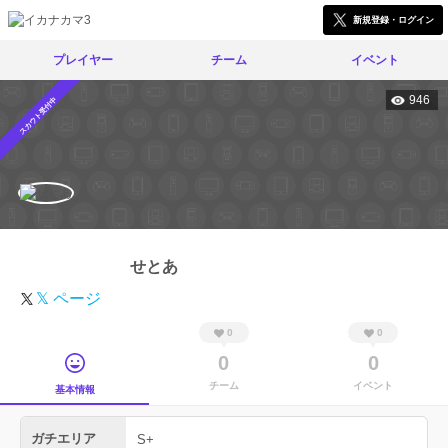
新規登録・ログイン
プレイヤー
チーム
イベント
946
スカウト受付中
せとあ
𝕏 ページ
0
0
0
0
チーム
イベント
基本情報
ガチエリア
S+