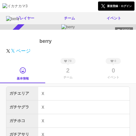
新規登録・ログイン
プレイヤー
チーム
イベント
5955
スカウト受付中
berry
𝕏 ページ
78
0
2
0
チーム
イベント
基本情報
ガチエリア
X
ガチヤグラ
X
ガチホコ
X
ガチアサリ
X